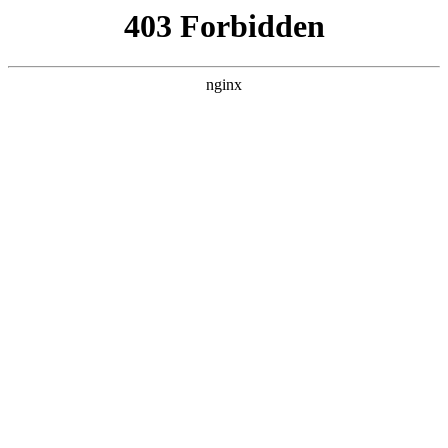
瓜
黑料吃瓜
首页
电视剧
电影
综艺
排行
NOW PLAYING
我的双手能治百病 全
集
电影 · 现代都市 · 2026 · 更新全集