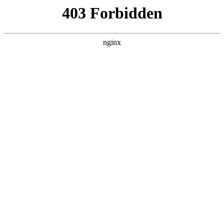
瓜
黑料吃瓜
首页
电视剧
电影
综艺
排行
NOW PLAYING
欢乐集结号 2025828
综艺 · 大陆综艺 · 2009 · 更新20260625